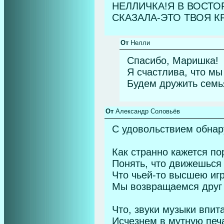
НЕЛЛИЧКА!Я В ВОСТО
СКАЗАЛА-ЭТО ТВОЯ К
От
Нелли
Спасибо, Маришка!
Я счастлива, что мы
Будем дружить семья
От
Александр Соловьёв
С удовольствием обнару
Как странно кажется по
Понять, что движешься 
Что чьей-то высшею иг
Мы возвращаемся друг к
Что, звуки музыки впит
Исчезнем в мутную печ