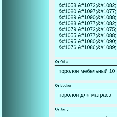
&#1058;&#1072;&#1082;
&#1080;&#1097;&#1077;
&#1089;&#1090;&#1088;
&#1088;&#1077;&#1082;
&#1079;&#1072;&#1075;
&#1055;&#1077;&#1088;
&#1095;&#1080;&#1090;
&#1076;&#1086;&#1089;
От
Otilia
поролон мебельный 10
От
Booker
поролон для матраса
От
Jaclyn