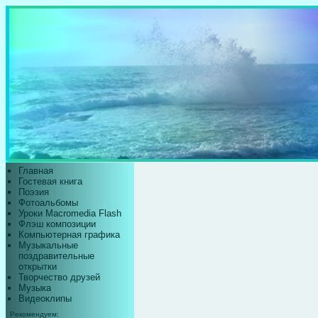
Главная
Гостевая книга
Поэзия
Фотоальбомы
Уроки Macromedia Flash
Флэш композиции
Компьютерная графика
Музыкальные
поздравительные
открытки
Творчество друзей
Музыка
Видеоклипы
Рекомендуем: