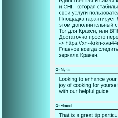
единственная и самая 
и СНГ, которая стабиль
свои услуги пользовате
Площадка гарантирует б
этом дополнительный с
Tor для Кракен, или ВП
Достаточно просто пер
-> https://xn--krkn-xv
Главное всегда следить
зеркала Кракен.
От
Myrtis
Looking to enhance your c
joy of cooking for yoursel
with our helpful guide
От
Ahmad
That is a great tip partic