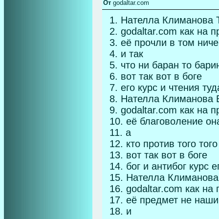
От
godaltar.com
1. Нателла Климанова 
2. godaltar.com как на
3. её прочли в том нич
4. и так
5. что ни баран то бари
6. вот так вот в боге
7. его курс и чтения туд
8. Нателла Климанова 
9. godaltar.com как на
10. её благоволение он
11. а
12. кто против того тог
13. вот так вот в боге
14. бог и антибог курс
15. Нателла Климанова
16. godaltar.com как н
17. её предмет не наши
18. и