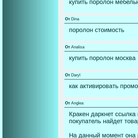
купить поролон мебель
От
Dina
поролон стоимость
От
Analisa
купить поролон москва
От
Daryl
как активировать промоко
От
Anglea
Кракен даркнет ссылка 
покупатель найдет това
На данный момент она 