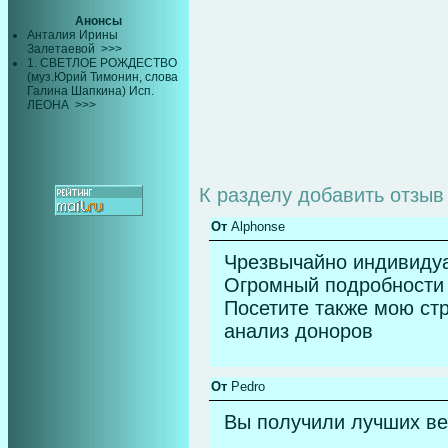
Анонсы
Анталия Ирины
Залетаевой
>>>
1. СВЕТЛОЕ РОЖДЕСТВО
(муз.Юрий Тимонин, слова
Галина Шапкина) Исп.
ЛЕОНА
>>>
К разделу
добавить отзыв
От
Alphonse
Чрезвычайно индивидуа
Огромный подробности 
Посетите также мою ст
анализ доноров
От
Pedro
Вы получили лучших ве