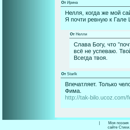
От
Ирина
Нелля, когда же мой са
Я почти ревную к Гале 
От
Нелли
Слава Богу, что "по
всё не успеваю. Тво
Всегда твоя.
От
StarIk
Впечатляет. Только чел
Фима.
http://tak-bilo.ucoz.com/
|
Моя поэзия 
сайте Стихи