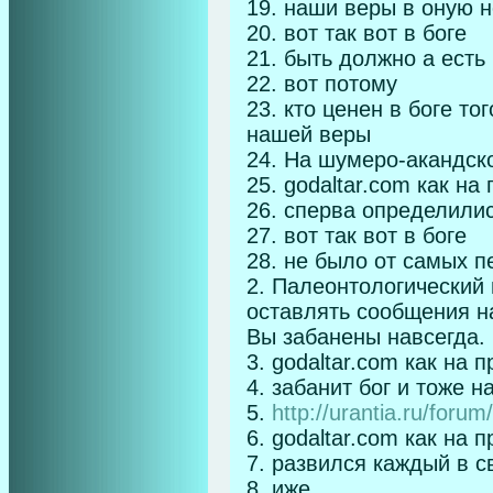
19. наши веры в оную 
20. вот так вот в боге
21. быть должно а есть
22. вот потому
23. кто ценен в боге то
нашей веры
24. На шумеро-акандско
25. godaltar.com как н
26. сперва определилис
27. вот так вот в боге
28. не было от самых п
2. Палеонтологический 
оставлять сообщения н
Вы забанены навсегда.
3. godaltar.com как на
4. забанит бог и тоже 
5.
http://urantia.ru/for
6. godaltar.com как на 
7. развился каждый в с
8. иже