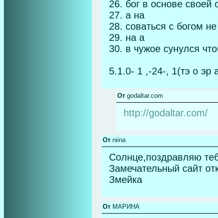
26. бог в основе своей
27. а на
28. соваться с богом не
29. на а
30. в чужое сунулся чт
5.1.0- 1 ,-24-, 1(тэ о эр 
От
godaltar.com
http://godaltar.com/
От
niina
Солнце,поздравляю теб
Замечательный сайт отк
Змейка
От
МАРИНА