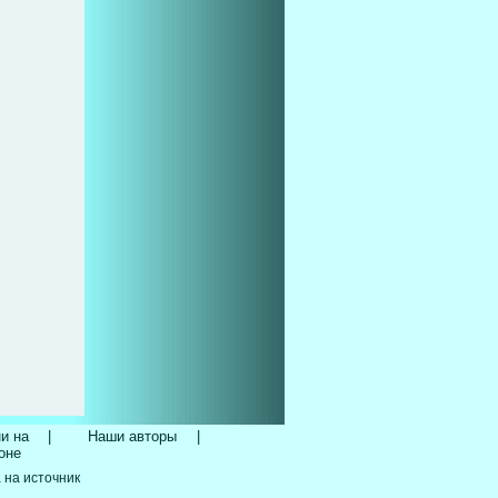
и на
|
Наши авторы
|
оне
 на источник