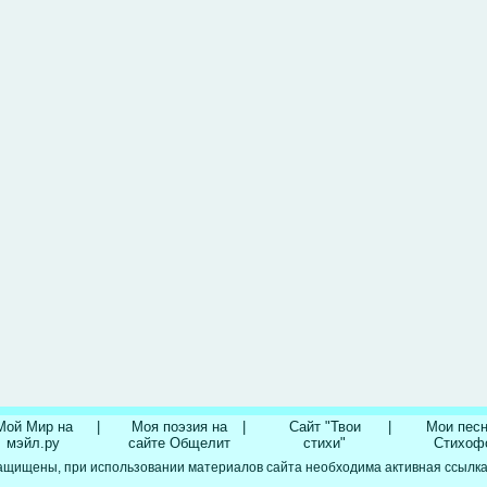
Мой Мир на
|
Моя поэзия на
|
Сайт "Твои
|
Мои песн
мэйл.ру
сайте Общелит
стихи"
Стихоф
ащищены, при использовании материалов сайта необходима активная ссылка