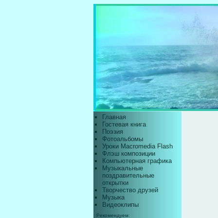
Главная
Гостевая книга
Поэзия
Фотоальбомы
Уроки Macromedia Flash
Флэш композиции
Компьютерная графика
Музыкальные
поздравительные
открытки
Творчество друзей
Музыка
Видеоклипы
Рекомендуем: