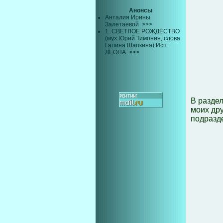
Анонсы
Анталия Ирины
Залетаевой
>>>
1. СВЕТЛОЕ РОЖДЕСТВО
(муз.Юрий Тимонин, слова
Галина Шапкина) Исп.
ЛЕОНА
>>>
В раздел
моих др
подразд