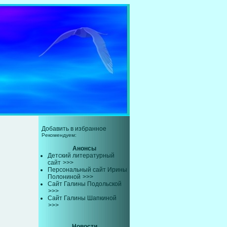
Добавить в избранное
Рекомендуем:
Анонсы
Детский литературный
сайт
>>>
Персональный сайт Ирины
Полониной
>>>
Сайт Галины Подольской
>>>
Сайт Галины Шапкиной
>>>
Новости