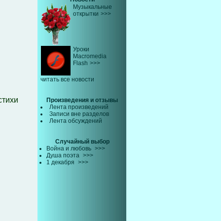
Музыкальные
открытки
>>>
Уроки
Macromedia
Flash
>>>
читать все новости
стихи
Произведения и отзывы
Лента произведений
Записи вне разделов
Лента обсуждений
Случайный выбор
Война и любовь
>>>
Душа поэта
>>>
1 декабря
>>>