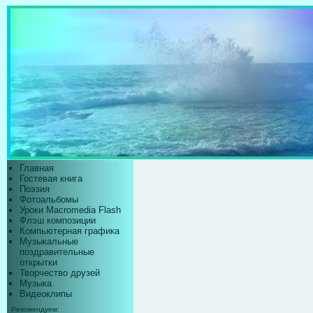
Главная
Гостевая книга
Поэзия
Фотоальбомы
Уроки Macromedia Flash
Флэш композиции
Компьютерная графика
Музыкальные
поздравительные
открытки
Творчество друзей
Музыка
Видеоклипы
Рекомендуем: