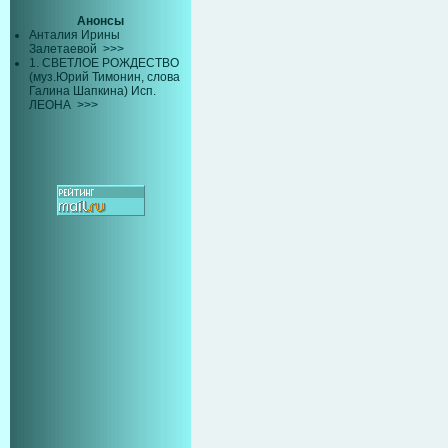
Анонсы
Анталия Ирины
Залетаевой
>>>
1. СВЕТЛОЕ РОЖДЕСТВО
(муз.Юрий Тимонин, слова
Галина Шапкина) Исп.
ЛЕОНА
>>>