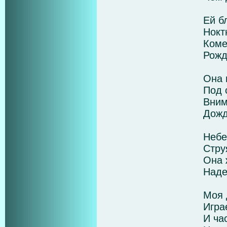
Ей б
Нокт
Коме
Рожд
Она 
Под 
Вним
Дожд
Небе
Стру
Она 
Наде
Моя 
Игра
И ча