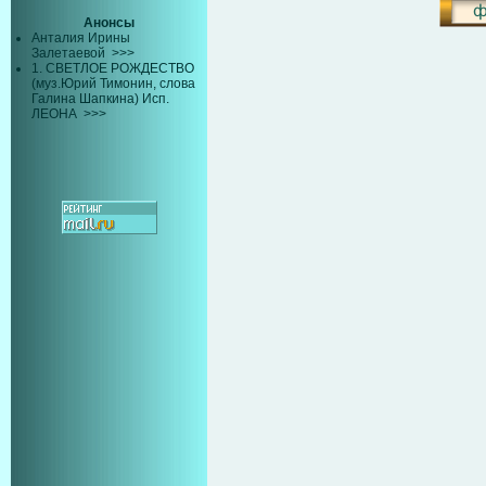
Анонсы
Анталия Ирины
Залетаевой
>>>
1. СВЕТЛОЕ РОЖДЕСТВО
(муз.Юрий Тимонин, слова
Галина Шапкина) Исп.
ЛЕОНА
>>>