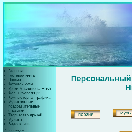
Главная
Гостевая книга
Персональный
Поэзия
Фотоальбомы
Нинель
Уроки Macromedia Flash
Флэш композиции
Компьютерная графика
Музыкальные
поздравительные
открытки
Творчество друзей
Музыка
Видеоклипы
Рекомендуем: