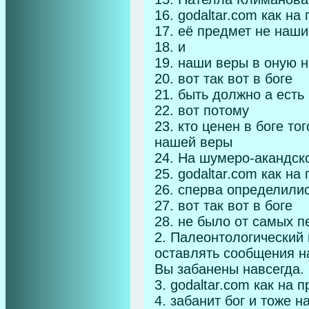
16. godaltar.com как н
17. её предмет не наши
18. и
19. наши веры в оную 
20. вот так вот в боге
21. быть должно а есть
22. вот потому
23. кто ценен в боге то
нашей веры
24. На шумеро-акандско
25. godaltar.com как н
26. сперва определилис
27. вот так вот в боге
28. не было от самых п
2. Палеонтологический 
оставлять сообщения н
Вы забанены навсегда.
3. godaltar.com как на
4. забанит бог и тоже 