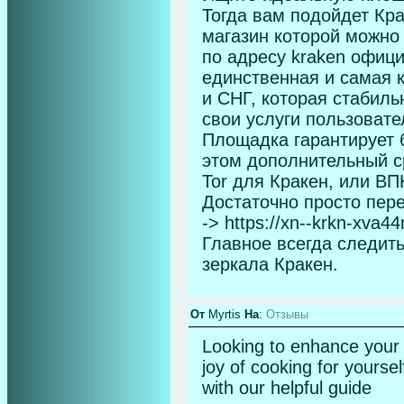
Тогда вам подойдет Кра
магазин которой можно
по адресу kraken официа
единственная и самая 
и СНГ, которая стабиль
свои услуги пользовате
Площадка гарантирует б
этом дополнительный с
Tor для Кракен, или ВП
Достаточно просто пер
-> https://xn--krkn-xv
Главное всегда следить
зеркала Кракен.
От
Myrtis
На
:
Отзывы
Looking to enhance your c
joy of cooking for yoursel
with our helpful guide