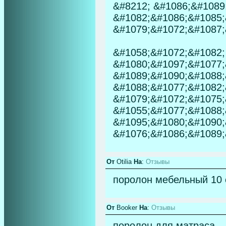
&#8212; &#1086;&#1089
&#1082;&#1086;&#1085;
&#1079;&#1072;&#1087;
&#1058;&#1072;&#1082;
&#1080;&#1097;&#1077;
&#1089;&#1090;&#1088;
&#1088;&#1077;&#1082;
&#1079;&#1072;&#1075;
&#1055;&#1077;&#1088;
&#1095;&#1080;&#1090;
&#1076;&#1086;&#1089;
От
Otilia
На
:
Отзывы
поролон мебельный 10
От
Booker
На
:
Отзывы
поролон для матраса