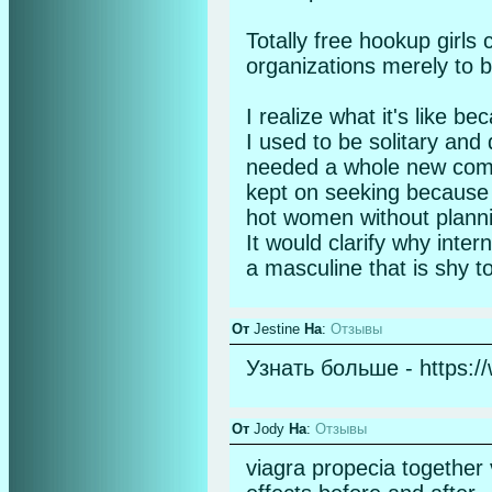
Totally free hookup girls 
organizations merely to b
I realize what it's like b
I used to be solitary and 
needed a whole new comp
kept on seeking because I
hot women without planning
It would clarify why intern
a masculine that is shy t
От
Jestine
На
:
Отзывы
Узнать больше - https:/
От
Jody
На
:
Отзывы
viagra propecia together v