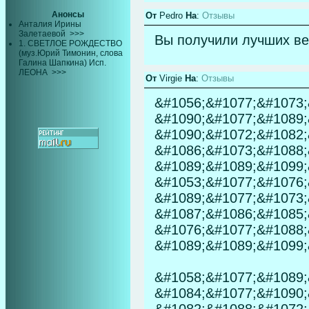
Анонсы
От
Pedro
На
:
Отзывы
Анталия Ирины
Залетаевой
>>>
Вы получили лучших ве
1. СВЕТЛОЕ РОЖДЕСТВО
(муз.Юрий Тимонин, слова
Галина Шапкина) Исп.
ЛЕОНА
>>>
От
Virgie
На
:
Отзывы
&#1056;&#1077;&#1073;
&#1090;&#1077;&#1089;
&#1090;&#1072;&#1082;
&#1086;&#1073;&#1088;
&#1089;&#1089;&#1099;
&#1053;&#1077;&#1076;
&#1089;&#1077;&#1073;
&#1087;&#1086;&#1085;
&#1076;&#1077;&#1088;
&#1089;&#1089;&#1099;
&#1058;&#1077;&#1089;
&#1084;&#1077;&#1090;