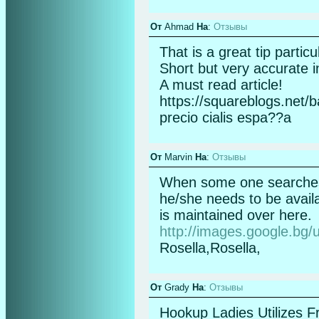
От
Ahmad
На
:
Отзывы
That is a great tip partic
Short but very accurate 
A must read article!
https://squareblogs.net/
precio cialis espa??a
От
Marvin
На
:
Отзывы
When some one searches f
he/she needs to be availab
is maintained over here.
http://images.google.bg/
Rosella,Rosella,
От
Grady
На
:
Отзывы
Hookup Ladies Utilizes F