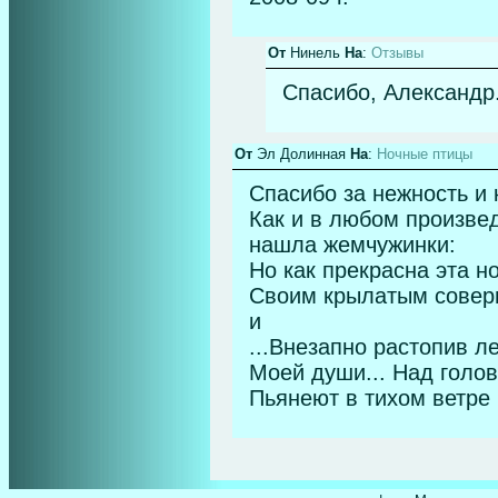
От
Нинель
На
:
Отзывы
Спасибо, Александр
От
Эл Долинная
На
:
Ночные птицы
Спасибо за нежность и 
Как и в любом произвед
нашла жемчужинки:
Но как прекрасна эта н
Своим крылатым соверш
и
...Внезапно растопив 
Моей души... Над голо
Пьянеют в тихом ветре п