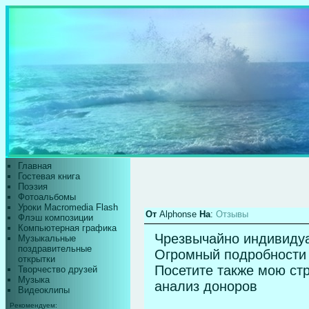
Главная
Гостевая книга
Поэзия
Фотоальбомы
Уроки Macromedia Flash
От
Alphonse
На
:
Отзывы
Флэш композиции
Компьютерная графика
Чрезвычайно индивидуа
Музыкальные
поздравительные
Огромный подробности 
открытки
Посетите также мою ст
Творчество друзей
Музыка
анализ доноров
Видеоклипы
Рекомендуем: