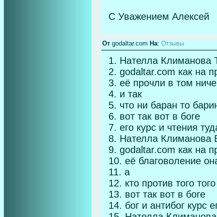
С Уважением Алексей
От
godaltar.com
На
:
Отзывы
1. Нателла Климанова 
2. godaltar.com как на
3. её прочли в том нич
4. и так
5. что ни баран то бари
6. вот так вот в боге
7. его курс и чтения туд
8. Нателла Климанова 
9. godaltar.com как на
10. её благоволение он
11. а
12. кто против того тог
13. вот так вот в боге
14. бог и антибог курс
15. Нателла Климанова