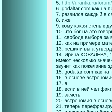
5.
http://urantia.ru/for
6. godaltar.com как на 
7. развился каждый в с
8. иже
9. кому какая степь к д
10. что бог на это говор
11. свобода выбора за 
12. как на примере мат
13. решили вы а утвер
14. Ирина КОВАЛЕВА, 
имеют несколько значен
звучит как пожелание з
15. godaltar.com как на
16. в основе астрономи
17. а
18. если в ней чел фак
19. заметь
20. астрономия в основ
21. теперь перефразир