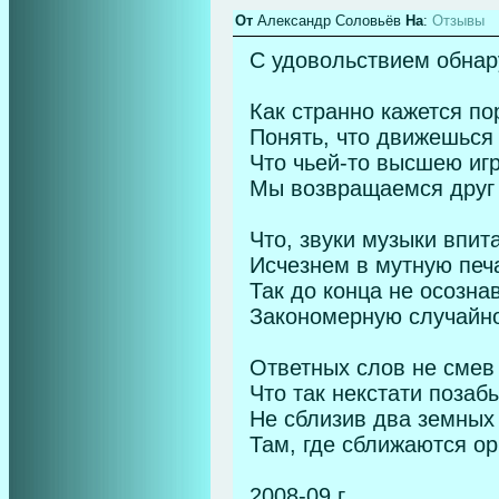
От
Александр Соловьёв
На
:
Отзывы
С удовольствием обнару
Как странно кажется по
Понять, что движешься 
Что чьей-то высшею иг
Мы возвращаемся друг к
Что, звуки музыки впит
Исчезнем в мутную печ
Так до конца не осозна
Закономерную случайно
Ответных слов не смев 
Что так некстати позаб
Не сблизив два земных
Там, где сближаются ор
2008-09 г.